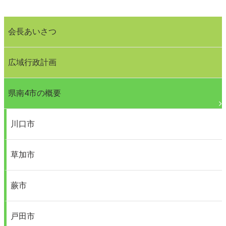
会長あいさつ
広域行政計画
県南4市の概要
川口市
草加市
蕨市
戸田市